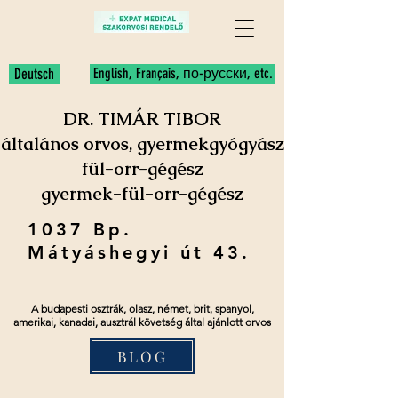
Deutsch
English, Français, по-русски, etc.
DR. TIMÁR TIBOR
általános orvos, gyermekgyógyász
fül-orr-gégész
gyermek-fül-orr-gégész
1037 Bp.
Mátyáshegyi út 43.
A budapesti osztrák, olasz, német, brit, spanyol,
amerikai, kanadai, ausztrál követség által ajánlott orvos
BLOG