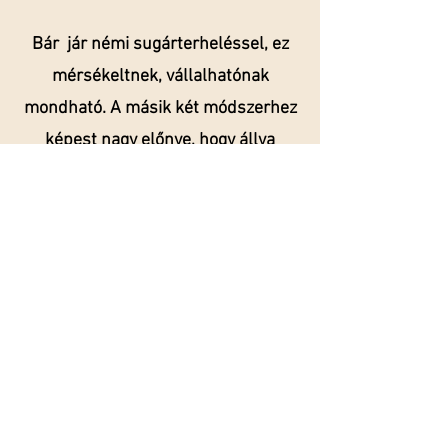
Bár jár némi sugárterheléssel, ez
mérsékeltnek, vállalhatónak
mondható. A másik két módszerhez
képest nagy előnye, hogy állva
végezhető, hamar kész van, ezért nem
okoz bezártságérzést. Nagyobbacska
gyerek is vizsgálható vele. A felbontás
milliméteres, a struktúrák sokkal
nagyobb felbontásban jeleníthetőek
meg.
Sajnos az állam nem nyújtja ezt a
szolgáltatást, csak
magánszolgáltatónál érhető el.