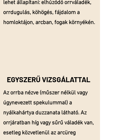
lehet állapítani: elhúzódó orrváladék,
orrdugulás, köhögés, fájdalom a
homloktájon, arcban, fogak környékén.
EGYSZERŰ VIZSGÁLATTAL
Az orrba nézve (műszer nélkül vagy
úgynevezett spekulummal) a
nyálkahártya duzzanata látható. Az
orrjáratban híg vagy sűrű váladék van,
esetleg közvetlenül az arcüreg