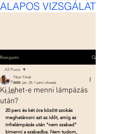
ALAPOS VIZSGÁLAT, KÍMÉL
Bejegyzés
All Posts
Tibor Timár
All Posts
2020. jan. 25.
1 perc olvasás
Ki lehet-e menni lámpázás
Covid
után?
20 perc és két óra között szokás 
meghatározni azt az időt, amíg az 
infralámpázás után "nem szabad" 
kimenni a szabadba. Nem tudom, 