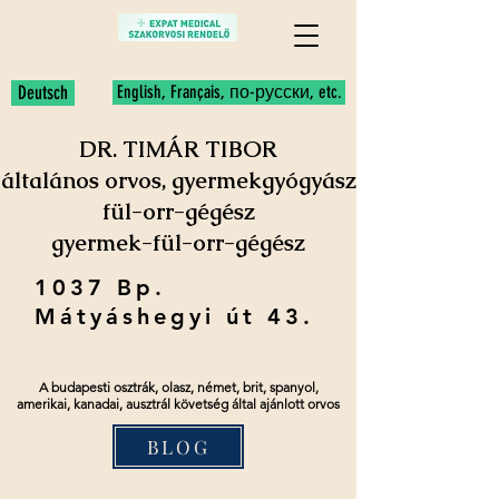
Deutsch
English, Français, по-русски, etc.
DR. TIMÁR TIBOR
általános orvos, gyermekgyógyász
fül-orr-gégész
gyermek-fül-orr-gégész
1037 Bp.
Mátyáshegyi út 43.
A budapesti osztrák, olasz, német, brit, spanyol,
amerikai, kanadai, ausztrál követség által ajánlott orvos
BLOG