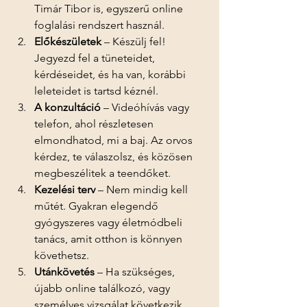
Timár Tibor is, egyszerű online 
foglalási rendszert használ.
Előkészületek
 – Készülj fel! 
Jegyezd fel a tüneteidet, 
kérdéseidet, és ha van, korábbi 
leleteidet is tartsd kéznél.
A konzultáció
 – Videóhívás vagy 
telefon, ahol részletesen 
elmondhatod, mi a baj. Az orvos 
kérdez, te válaszolsz, és közösen 
megbeszélitek a teendőket.
Kezelési terv
 – Nem mindig kell 
műtét. Gyakran elegendő 
gyógyszeres vagy életmódbeli 
tanács, amit otthon is könnyen 
követhetsz.
Utánkövetés
 – Ha szükséges, 
újabb online találkozó, vagy 
személyes vizsgálat következik.