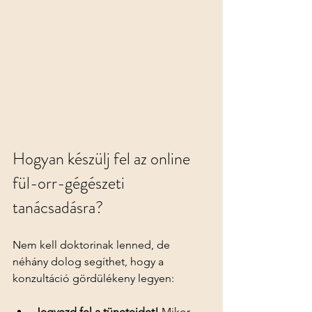
Hogyan készülj fel az online 
fül-orr-gégészeti 
tanácsadásra?
Nem kell doktorinak lenned, de 
néhány dolog segíthet, hogy a 
konzultáció gördülékeny legyen:
Jegyezd fel a tüneteidet!
 Mikor 