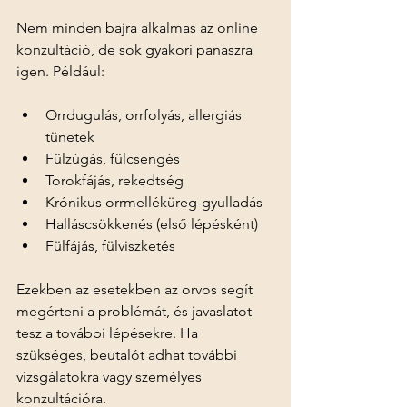
Nem minden bajra alkalmas az online 
konzultáció, de sok gyakori panaszra 
igen. Például:
Orrdugulás, orrfolyás, allergiás 
tünetek
Fülzúgás, fülcsengés
Torokfájás, rekedtség
Krónikus orrmelléküreg-gyulladás
Halláscsökkenés (első lépésként)
Fülfájás, fülviszketés
Ezekben az esetekben az orvos segít 
megérteni a problémát, és javaslatot 
tesz a további lépésekre. Ha 
szükséges, beutalót adhat további 
vizsgálatokra vagy személyes 
konzultációra.