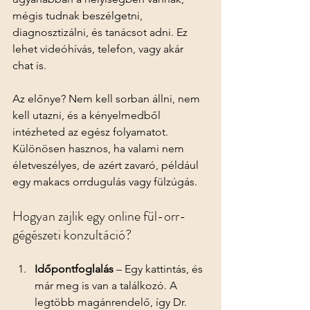
mégis tudnak beszélgetni, 
diagnosztizálni, és tanácsot adni. Ez 
lehet videóhívás, telefon, vagy akár 
chat is.
Az előnye? Nem kell sorban állni, nem 
kell utazni, és a kényelmedből 
intézheted az egész folyamatot. 
Különösen hasznos, ha valami nem 
életveszélyes, de azért zavaró, például 
egy makacs orrdugulás vagy fülzúgás.
Hogyan zajlik egy online fül-orr-
gégészeti konzultáció?
Időpontfoglalás
 – Egy kattintás, és 
már meg is van a találkozó. A 
legtöbb magánrendelő, így Dr. 