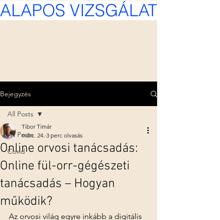
ALAPOS VIZSGÁLAT, KÍMÉL
Bejegyzés
All Posts
Tibor Timár
All Posts
márc. 24.
3 perc olvasás
Online orvosi tanácsadás:
Covid
Online fül-orr-gégészeti
tanácsadás – Hogyan
működik?
Az orvosi világ egyre inkább a digitális 