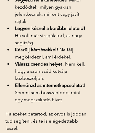
kezdődtek, milyen gyakran 
jelentkeznek, mi ront vagy javít 
rajtuk.
Legyen kéznél a korábbi leleteid!
Ha volt már vizsgálatod, az nagy 
segítség.
Készülj kérdésekkel!
 Ne félj 
megkérdezni, ami érdekel.
Válassz csendes helyet!
 Nem kell, 
hogy a szomszéd kutyája 
közbeszóljon.
Ellenőrizd az internetkapcsolatot!
Semmi sem bosszantóbb, mint 
egy megszakadó hívás.
Ha ezeket betartod, az orvos is jobban 
tud segíteni, és te is elégedettebb 
leszel.