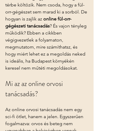
térbe költözik. Nem csoda, hogy a fül-
orr-gégészet sem marad ki a sorból. De 
hogyan is zajlik az 
online fül-orr-
gégészeti tanácsadás
? És vajon tényleg 
működik? Ebben a cikkben 
végigvezetlek a folyamaton, 
megmutatom, mire számíthatsz, és 
hogy miért lehet ez a megoldás neked 
is ideális, ha Budapest környékén 
keresel nem műtéti megoldásokat.
Mi az az online orvosi 
tanácsadás?
Az online orvosi tanácsadás nem egy 
sci-fi ötlet, hanem a jelen. Egyszerűen 
fogalmazva: orvos és beteg nem 
ugyanabban a helyiségben vannak, 