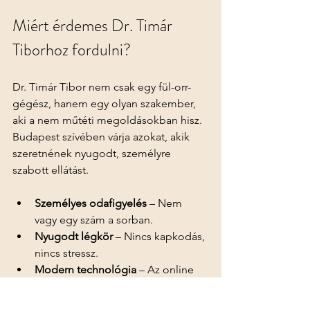
Miért érdemes Dr. Timár 
Tiborhoz fordulni?
Dr. Timár Tibor nem csak egy fül-orr-
gégész, hanem egy olyan szakember, 
aki a nem műtéti megoldásokban hisz. 
Budapest szívében várja azokat, akik 
szeretnének nyugodt, személyre 
szabott ellátást.
Személyes odafigyelés
 – Nem 
vagy egy szám a sorban.
Nyugodt légkör
 – Nincs kapkodás, 
nincs stressz.
Modern technológia
 – Az online 
tanácsadás is gördülékeny és 
hatékony.