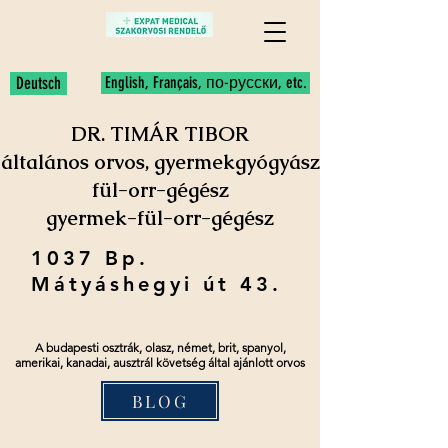
Deutsch
English, Français, по-русски, etc.
DR. TIMÁR TIBOR
általános orvos, gyermekgyógyász
fül-orr-gégész
gyermek-fül-orr-gégész
1037 Bp.
Mátyáshegyi út 43.
A budapesti osztrák, olasz, német, brit, spanyol,
amerikai, kanadai, ausztrál követség által ajánlott orvos
BLOG